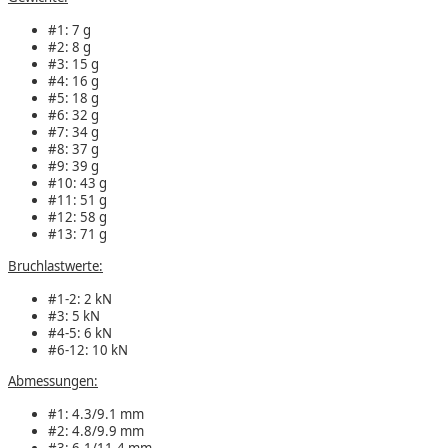
#1: 7 g
#2: 8 g
#3: 15 g
#4: 16 g
#5: 18 g
#6: 32 g
#7: 34 g
#8: 37 g
#9: 39 g
#10: 43 g
#11: 51 g
#12: 58 g
#13: 71 g
Bruchlastwerte:
#1-2: 2 kN
#3: 5 kN
#4-5: 6 kN
#6-12: 10 kN
Abmessungen:
#1: 4.3/9.1 mm
#2: 4.8/9.9 mm
#3: 6.1/11.4 mm