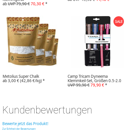
ab
UVP 79,90 €
70,30 €
*
Metolius Super Chalk
Camp Tricam Dyneema
ab
3,00 €
(42,86 €/kg)
*
Klemmkeil-Set, Größen 0.5-2.0
UVP 99,90 €
79,90 €
*
Kundenbewertungen
Bewerte jetzt das Produkt!
Zur Echtheit der Bewertungen