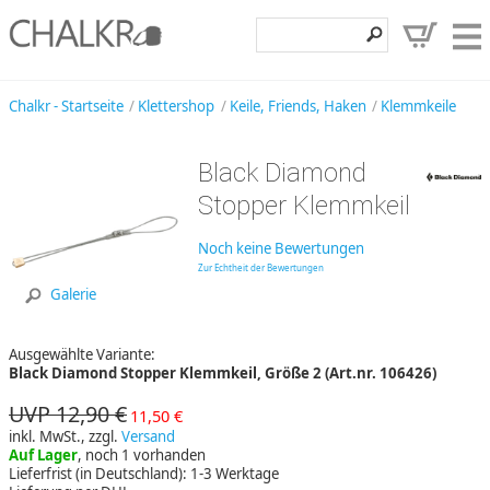
Klettershop
Chalkr - Startseite
Klettershop
Keile, Friends, Haken
Klemmkeile
Klettermarken
Black Diamond
Entdecken
Stopper Klemmkeil
Angebote
Noch keine Bewertungen
Hilfe, Kontakt
Zur Echtheit der Bewertungen
Galerie
Kundenbereich
Ausgewählte Variante:
Wunschzettel
Black Diamond Stopper Klemmkeil, Größe 2 (Art.nr. 106426)
UVP 12,90 €
11,50 €
inkl. MwSt., zzgl.
Versand
Auf Lager
, noch 1 vorhanden
Lieferfrist (in Deutschland): 1-3 Werktage