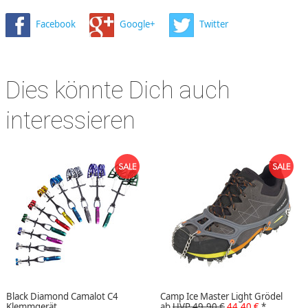
Facebook
Google+
Twitter
Dies könnte Dich auch
interessieren
Black Diamond Camalot C4
Camp Ice Master Light Grödel
Klemmgerät
ab
UVP 49,90 €
44,40 €
*