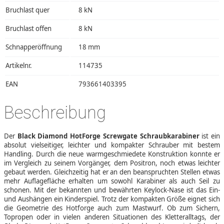
Bruchlast quer
8 kN
Bruchlast offen
8 kN
Schnapperöffnung
18 mm
Artikelnr.
114735
EAN
793661403395
Beschreibung
Der
Black Diamond HotForge Screwgate Schraubkarabiner
ist ein
absolut vielseitiger, leichter und kompakter Schrauber mit bestem
Handling. Durch die neue warmgeschmiedete Konstruktion konnte er
im Vergleich zu seinem Vorgänger, dem Positron, noch etwas leichter
gebaut werden. Gleichzeitig hat er an den beanspruchten Stellen etwas
mehr Auflagefläche erhalten um sowohl Karabiner als auch Seil zu
schonen. Mit der bekannten und bewährten Keylock-Nase ist das Ein-
und Aushängen ein Kinderspiel. Trotz der kompakten Größe eignet sich
die Geometrie des Hotforge auch zum Mastwurf. Ob zum Sichern,
Topropen oder in vielen anderen Situationen des Kletteralltags, der