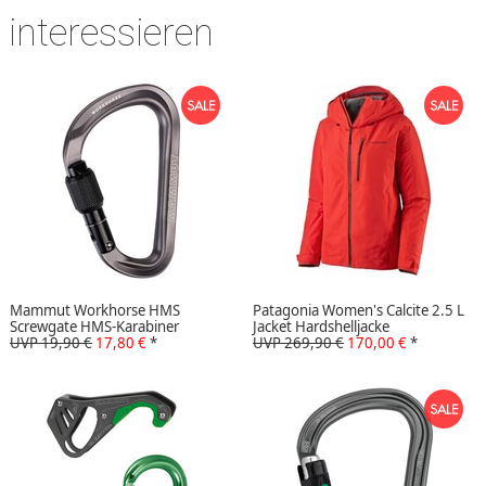
interessieren
Mammut Workhorse HMS
Patagonia Women's Calcite 2.5 L
Screwgate HMS-Karabiner
Jacket Hardshelljacke
UVP 19,90 €
17,80 €
*
UVP 269,90 €
170,00 €
*