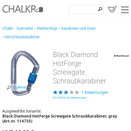
Klettershop
Chalkr - Startseite
Klettershop
Karabiner und Exen
Verschlusskarabiner
Klettermarken
Entdecken
Black Diamond
Angebote
HotForge
Screwgate
Hilfe, Kontakt
Schraubkarabiner
Kundenbereich
Galerie
1 Bewertungen
Wunschzettel
Zur Echtheit der Bewertungen
Ausgewählte Variante:
Black Diamond HotForge Screwgate Schraubkarabiner, gray
(Art.nr. 114735)