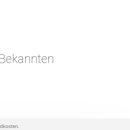
 Bekannten
dkosten
.