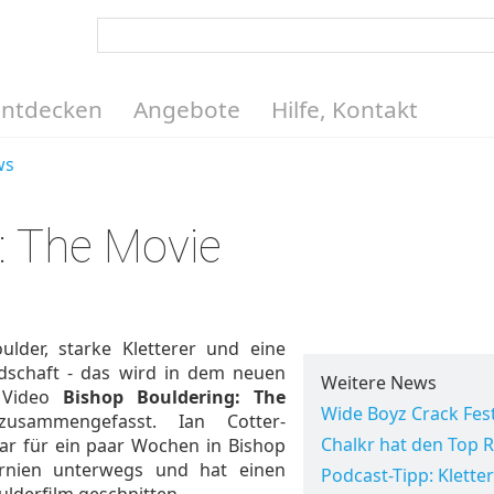
Entdecken
Angebote
Hilfe, Kontakt
ws
: The Movie
ulder, starke Kletterer und eine
ndschaft - das wird in dem neuen
Weitere News
 Video
Bishop Bouldering: The
Wide Boyz Crack Fes
sammengefasst. Ian Cotter-
Chalkr hat den Top 
r für ein paar Wochen in Bishop
ornien unterwegs und hat einen
Podcast-Tipp: Kletter
ulderfilm geschnitten.