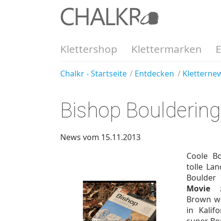
Klettershop
Klettermarken
Chalkr - Startseite
Entdecken
Kletterne
Bishop Bouldering
News vom 15.11.2013
Coole Bo
tolle La
Boulder
Movie
zu
Brown wa
in Kalif
super Bo