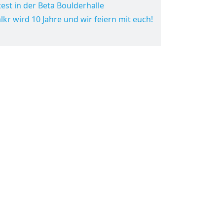
est in der Beta Boulderhalle
lkr wird 10 Jahre und wir feiern mit euch!