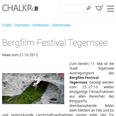
Klettershop
Chalkr - Startseite
Entdecken
Kletternews
Klettermarken
Bergfilm-Festival Tegernsee
Entdecken
Angebote
News vom 21.10.2013
Zum bereits 11. Mal ist die
Hilfe, Kontakt
Stadt Tegernsee
Austragungsort des
Kundenbereich
Bergfilm-Festival
Tegernsee
. Gezeigt werden
Wunschzettel
vom 23.-27.10 wieder
einzigartige Filmaufnahmen
aus allen Bereichen des
Bergsports.
Atemberaubende Bilder
beim Klettern an Fels und Eis
und eindrucksvolle Landschaftsaufnahmen sorgen jedes Jahr für