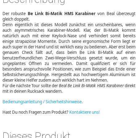
Der robuste
Be Link Bi-Matik HMS Karabiner
von Beal überzeugt
gleich doppelt.
Denn eigentlich ist dieses Modell zunächst ein unscheinbares, wenn
auch asymmetrisches Karabiner-Modell. Klar, der Bi-Matik kommt
natürlich auch mit einer Keylock-Nase und verhindert somit bereits
einige strapaziöse Momente. Durch seine ergonomische Form liegt er
auch super in der Hand und ist wirklich easy zu bedienen. Aber erst beim
genauen Check fällt auf, dass beim Be Link Bi-Matik auf einen
benutzerfreundlichen Zwei-Wege-Verschluss gesetzt wurde, um ein
ungeplantes Öffnen zu vermeiden. Damit qualifiziert er sich für
besonders anspruchsvolle Positionen, wie zum Beispiel das Ende einer
Selbstsicherungsschlinge. Hergestellt aus hochwertigem Aluminium ist
dieser kleine Helfer zudem auch wirklich hart im Nehmen.
Für die nächste Tour sollte der
Beal Be Link Bi-Matik HMS Karabiner
direkt
mit in deinen Rucksack wandern.
Bedienungsanleitung / Sicherheitshinweise
.
Hast Du noch Fragen zum Produkt?
Kontaktiere uns!
Dieses Produkt