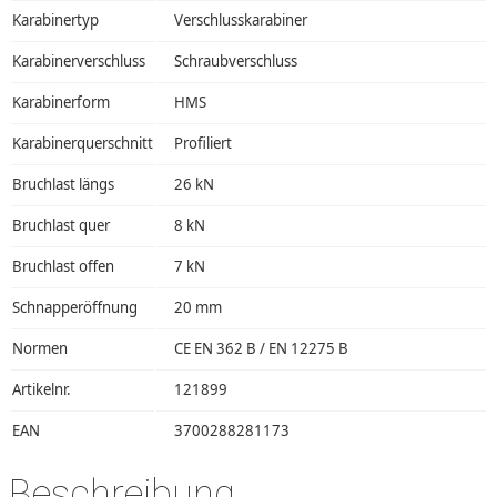
Karabinertyp
Verschlusskarabiner
Karabinerverschluss
Schraubverschluss
Karabinerform
HMS
Karabinerquerschnitt
Profiliert
Bruchlast längs
26 kN
Bruchlast quer
8 kN
Bruchlast offen
7 kN
Schnapperöffnung
20 mm
Normen
CE EN 362 B / EN 12275 B
Artikelnr.
121899
EAN
3700288281173
Beschreibung