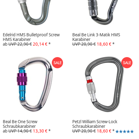
Edelrid HMS Bulletproof Screw
Beal Be Link 3-Matik HMS
HMS Karabiner
Karabiner
ab
UVP 22,90 €
20,14 €
*
UVP 20,90 €
18,60 €
*
Beal Be One Screw
Petzl William Screw-Lock
Schraubkarabiner
Schraubkarabiner
ab
UVP 14,90 €
13,30 €
*
UVP 20,90 €
18,60 €
*