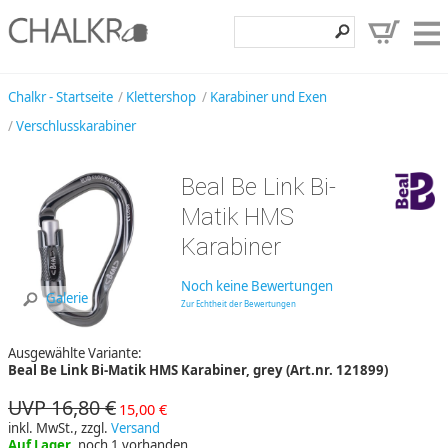
Klettershop
Chalkr - Startseite
Klettershop
Karabiner und Exen
Verschlusskarabiner
Klettermarken
Entdecken
Beal Be Link Bi-
Angebote
Matik HMS
Karabiner
Hilfe, Kontakt
Kundenbereich
Noch keine Bewertungen
Galerie
Zur Echtheit der Bewertungen
Wunschzettel
Ausgewählte Variante:
Beal Be Link Bi-Matik HMS Karabiner, grey (Art.nr. 121899)
UVP 16,80 €
15,00 €
inkl. MwSt., zzgl.
Versand
Auf Lager
, noch 1 vorhanden