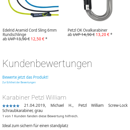
Edelrid Aramid Cord Sling 6mm
Petzl OK Ovalkarabiner
Rundschlinge
ab
UVP 14,90 €
13,20 €
*
ab
UVP 13,90 €
12,50 €
*
Kundenbewertungen
Bewerte jetzt das Produkt!
Zur Echtheit der Bewertungen
Karabiner Petzl William
21.04.2019,
Michael H.
,
Petzl William Screw-Lock
Schraubkarabiner, grau
1 von 1 Kunden fanden diese Bewertung hilfreich.
Ideal zum sichern für einen standplatz