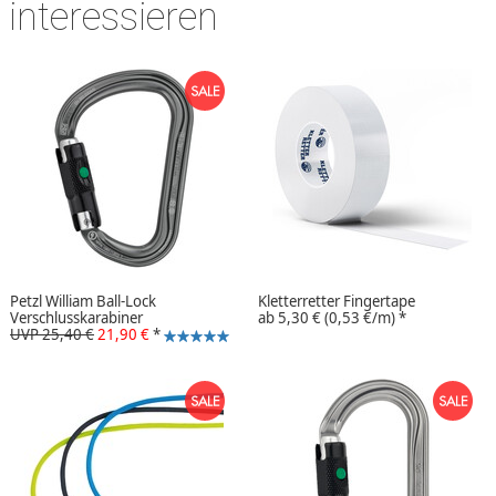
interessieren
Petzl William Ball-Lock
Kletterretter Fingertape
Verschlusskarabiner
ab
5,30 €
(0,53 €/m)
*
UVP 25,40 €
21,90 €
*