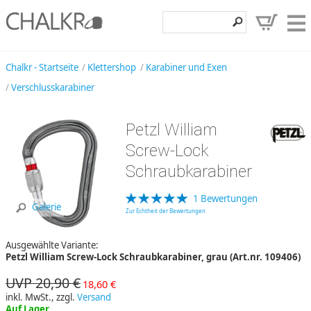
Klettershop
Chalkr - Startseite
Klettershop
Karabiner und Exen
Verschlusskarabiner
Klettermarken
Entdecken
Petzl William
Angebote
Screw-Lock
Schraubkarabiner
Hilfe, Kontakt
Kundenbereich
1 Bewertungen
Galerie
Zur Echtheit der Bewertungen
Wunschzettel
Ausgewählte Variante:
Petzl William Screw-Lock Schraubkarabiner, grau (Art.nr. 109406)
UVP 20,90 €
18,60 €
inkl. MwSt., zzgl.
Versand
Auf Lager