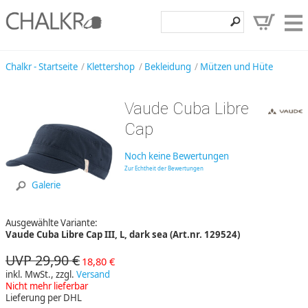
Klettershop
Chalkr - Startseite
Klettershop
Bekleidung
Mützen und Hüte
Klettermarken
Vaude Cuba Libre
Entdecken
Cap
Angebote
Noch keine Bewertungen
Hilfe, Kontakt
Zur Echtheit der Bewertungen
Galerie
Kundenbereich
Ausgewählte Variante:
Wunschzettel
Vaude Cuba Libre Cap III, L, dark sea (Art.nr. 129524)
UVP 29,90 €
18,80 €
inkl. MwSt., zzgl.
Versand
Nicht mehr lieferbar
Lieferung per DHL