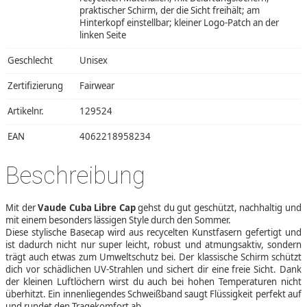
praktischer Schirm, der die Sicht freihält; am
Hinterkopf einstellbar; kleiner Logo-Patch an der
linken Seite
Geschlecht
Unisex
Zertifizierung
Fairwear
Artikelnr.
129524
EAN
4062218958234
Beschreibung
Mit der
Vaude Cuba Libre Cap
gehst du gut geschützt, nachhaltig und
mit einem besonders lässigen Style durch den Sommer.
Diese stylische Basecap wird aus recycelten Kunstfasern gefertigt und
ist dadurch nicht nur super leicht, robust und atmungsaktiv, sondern
trägt auch etwas zum Umweltschutz bei. Der klassische Schirm schützt
dich vor schädlichen UV-Strahlen und sichert dir eine freie Sicht. Dank
der kleinen Luftlöchern wirst du auch bei hohen Temperaturen nicht
überhitzt. Ein innenliegendes Schweißband saugt Flüssigkeit perfekt auf
und rundet den Tragekomfort ab.