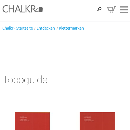
Klettershop
Chalkr - Startseite
Entdecken
Klettermarken
Klettermarken
Entdecken
Angebote
Hilfe, Kontakt
Topoguide
Kundenbereich
Wunschzettel