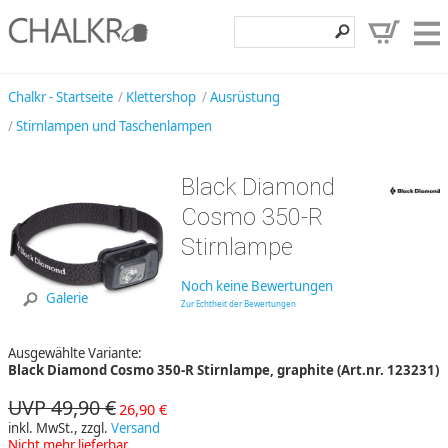
Klettershop
Chalkr - Startseite
Klettershop
Ausrüstung
Stirnlampen und Taschenlampen
Klettermarken
Entdecken
Black Diamond
Angebote
Cosmo 350-R
Stirnlampe
Hilfe, Kontakt
Kundenbereich
Noch keine Bewertungen
Galerie
Zur Echtheit der Bewertungen
Wunschzettel
Ausgewählte Variante:
Black Diamond Cosmo 350-R Stirnlampe, graphite (Art.nr. 123231)
UVP 49,90 €
26,90 €
inkl. MwSt., zzgl.
Versand
Nicht mehr lieferbar