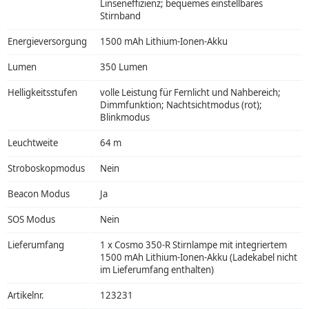
Linseneffizienz; bequemes einstellbares
Stirnband
Energieversorgung
1500 mAh Lithium-Ionen-Akku
Lumen
350 Lumen
Helligkeitsstufen
volle Leistung für Fernlicht und Nahbereich;
Dimmfunktion; Nachtsichtmodus (rot);
Blinkmodus
Leuchtweite
64 m
Stroboskopmodus
Nein
Beacon Modus
Ja
SOS Modus
Nein
Lieferumfang
1 x Cosmo 350-R Stirnlampe mit integriertem
1500 mAh Lithium-Ionen-Akku (Ladekabel nicht
im Lieferumfang enthalten)
Artikelnr.
123231