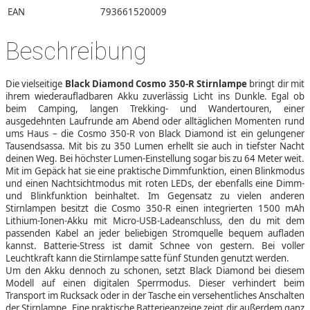
EAN
793661520009
Beschreibung
Die vielseitige
Black Diamond Cosmo 350-R Stirnlampe
bringt dir mit
ihrem wiederaufladbaren Akku zuverlässig Licht ins Dunkle. Egal ob
beim Camping, langen Trekking- und Wandertouren, einer
ausgedehnten Laufrunde am Abend oder alltäglichen Momenten rund
ums Haus – die Cosmo 350-R von Black Diamond ist ein gelungener
Tausendsassa. Mit bis zu 350 Lumen erhellt sie auch in tiefster Nacht
deinen Weg. Bei höchster Lumen-Einstellung sogar bis zu 64 Meter weit.
Mit im Gepäck hat sie eine praktische Dimmfunktion, einen Blinkmodus
und einen Nachtsichtmodus mit roten LEDs, der ebenfalls eine Dimm-
und Blinkfunktion beinhaltet. Im Gegensatz zu vielen anderen
Stirnlampen besitzt die Cosmo 350-R einen integrierten 1500 mAh
Lithium-Ionen-Akku mit Micro-USB-Ladeanschluss, den du mit dem
passenden Kabel an jeder beliebigen Stromquelle bequem aufladen
kannst. Batterie-Stress ist damit Schnee von gestern. Bei voller
Leuchtkraft kann die Stirnlampe satte fünf Stunden genutzt werden.
Um den Akku dennoch zu schonen, setzt Black Diamond bei diesem
Modell auf einen digitalen Sperrmodus. Dieser verhindert beim
Transport im Rucksack oder in der Tasche ein versehentliches Anschalten
der Stirnlampe. Eine praktische Batterieanzeige zeigt dir außerdem ganz