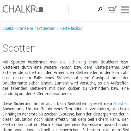
Klettershop
Chalkr - Startseite
Entdecken
Kletterlexikon
Klettermarken
Spotten
Entdecken
Angebote
Mit Spotten bezeichnet man die
Sicherung
eines Boulderer bzw.
Kletterers durch eine weitere Person bzw. dem Kletterpartner. Der
Hilfe, Kontakt
Sicherernde sichert mit den Armen den Kletterneden in der Form ab,
dass dieser im Falle eines Sturzes auf dem Crashpad oder der
Bouldermatte sicher landet. Zumeist wird versucht, so ein Auftreffen
Kundenbereich
des fallenden Kletterers mit dem Rücken zu verhindern bzw. eine
Landung auf den Füßen zu garantieren.
Wunschzettel
Diese Sicherung findet auch beim Seilklettern speziell dem
Vorstieg
Anwendung. Um die Gefahr eines Grounders zu verhindern, also beim
Einhängen der erste bis zweiten Expresse, kann der Kletterpartner, der in
dieser Situtation noch nicht effektiv mit dem Seil sichern kann, den
Kletternden spotten. Nach Einhängen einer Expresse in ausreichender
Höhe wird dann schnell zu eigenlichen Sicherung mit dem Seil