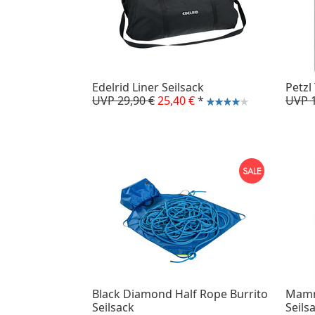
Edelrid Liner Seilsack
Petzl
UVP 29,90 €
25,40 €
*
UVP 1
Black Diamond Half Rope Burrito
Mamm
Seilsack
Seils