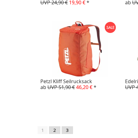
UVP 24,90 €
19,90 €
*
ab
UV
Petzl Kliff Seilrucksack
Edelr
ab
UVP 51,90 €
46,20 €
*
UVP 4
1
2
3