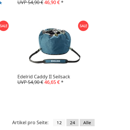
UVP 54,90 €
46,90 €
*
Edelrid Caddy II Seilsack
UVP 54,90 €
46,65 €
*
Artikel pro Seite:
12
24
Alle