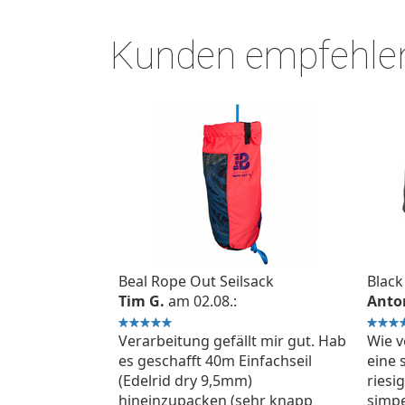
Kunden empfehle
Beal Rope Out Seilsack
Tim G.
am 02.08.:
Anto
 5 Sternen
Verarbeitung gefällt mir gut. Hab
Wie 
es geschafft 40m Einfachseil
eine 
(Edelrid dry 9,5mm)
riesi
hineinzupacken (sehr knapp
simpe