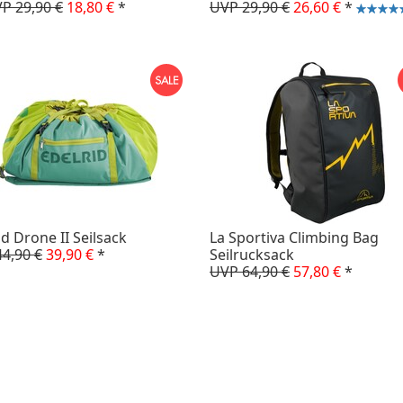
P 29,90 €
18,80 €
*
UVP 29,90 €
26,60 €
*
id Drone II Seilsack
La Sportiva Climbing Bag
4,90 €
39,90 €
*
Seilrucksack
UVP 64,90 €
57,80 €
*