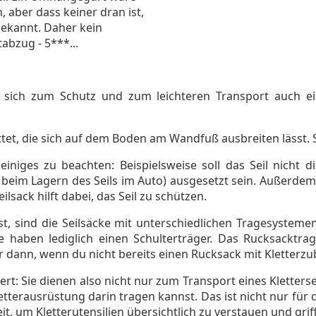
, aber dass keiner dran ist,
ekannt. Daher kein
abzug - 5***...
llte sich zum Schutz und zum leichteren Transport auch 
attet, die sich auf dem Boden am Wandfuß ausbreiten lässt. 
einiges zu beachten: Beispielsweise soll das Seil nicht
im Lagern des Seils im Auto) ausgesetzt sein. Außerdem s
sack hilft dabei, das Seil zu schützen.
sst, sind die Seilsäcke mit unterschiedlichen Tragesysteme
haben lediglich einen Schulterträger. Das Rucksacktrag
ur dann, wenn du nicht bereits einen Rucksack mit Kletter
piert: Sie dienen also nicht nur zum Transport eines Klette
tterausrüstung darin tragen kannst. Das ist nicht nur für d
it, um Kletterutensilien übersichtlich zu verstauen und griff