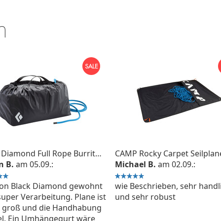
n
Black Diamond Full Rope Burrito Seilsack
CAMP Rocky Carpet Seilplan
n B.
am 05.09.:
Michael B.
am 02.09.:
von Black Diamond gewohnt
wie Beschrieben, sehr handl
super Verarbeitung. Plane ist
und sehr robust
g groß und die Handhabung
l. Ein Umhängegurt wäre