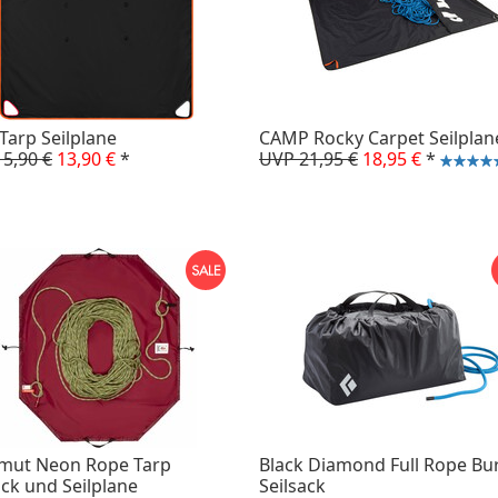
 Tarp Seilplane
CAMP Rocky Carpet Seilplan
5,90 €
13,90 €
*
UVP 21,95 €
18,95 €
*
ut Neon Rope Tarp
Black Diamond Full Rope Bur
ack und Seilplane
Seilsack