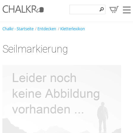
Klettershop
Chalkr - Startseite
Entdecken
Kletterlexikon
Klettermarken
Seilmarkierung
Entdecken
Angebote
Hilfe, Kontakt
Kundenbereich
Wunschzettel