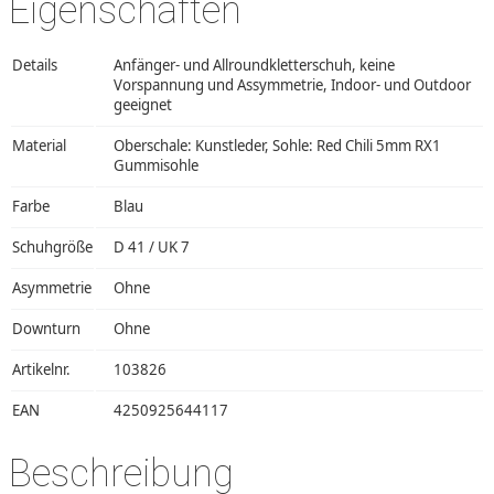
Eigenschaften
Details
Anfänger- und Allroundkletterschuh, keine
Vorspannung und Assymmetrie, Indoor- und Outdoor
geeignet
Material
Oberschale: Kunstleder, Sohle: Red Chili 5mm RX1
Gummisohle
Farbe
Blau
Schuhgröße
D 41 / UK 7
Asymmetrie
Ohne
Downturn
Ohne
Artikelnr.
103826
EAN
4250925644117
Beschreibung