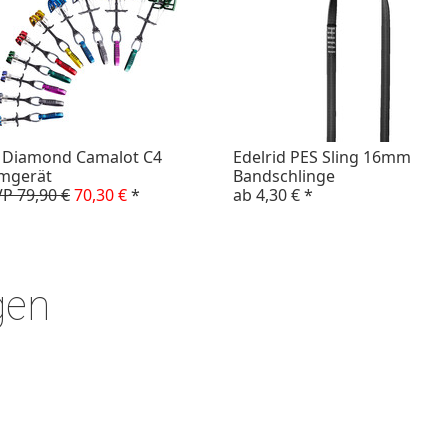
k Diamond Camalot C4
Edelrid PES Sling 16mm
mgerät
Bandschlinge
P 79,90 €
70,30 €
*
ab
4,30 €
*
gen