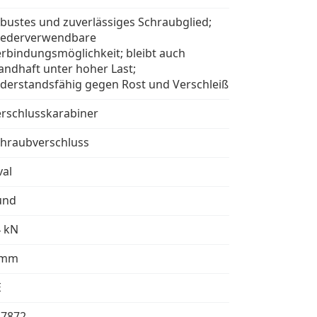
bustes und zuverlässiges Schraubglied;
iederverwendbare
rbindungsmöglichkeit; bleibt auch
andhaft unter hoher Last;
derstandsfähig gegen Rost und Verschleiß
rschlusskarabiner
hraubverschluss
al
und
4 kN
 mm
E
27872