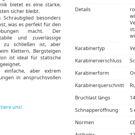
ik bietet es eine starke,
Details
ro
ten sicher bleibt.
w
as Schraubglied besonders
Ve
st, was es perfekt für den
st
gebungen macht. Der
wi
abile und zuverlässige
 zu schließen ist, aber
Karabinertyp
Ve
beim Klettern, Bergsteigen
n ist ideal für statische
Karabinerverschluss
Sc
geeignet.
 einfache, aber extrem
Karabinerform
Ov
dungen in anspruchsvollen
Karabinerquerschnitt
R
e
Bruchlast längs
1
tiere uns!
Schnapperöffnung
5
Normen
C
Artikelnr.
1