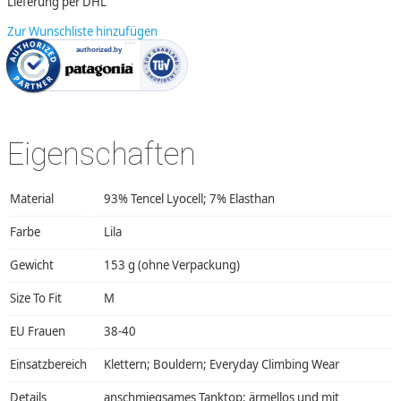
Lieferung per DHL
Zur Wunschliste hinzufügen
Eigenschaften
Material
93% Tencel Lyocell; 7% Elasthan
Farbe
Lila
Gewicht
153 g (ohne Verpackung)
Size To Fit
M
EU Frauen
38-40
Einsatzbereich
Klettern; Bouldern; Everyday Climbing Wear
Details
anschmiegsames Tanktop; ärmellos und mit