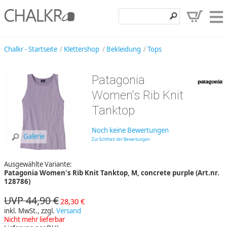
Klettershop
Chalkr - Startseite
Klettershop
Bekleidung
Tops
Klettermarken
Patagonia
Entdecken
Women's Rib Knit
Angebote
Tanktop
Hilfe, Kontakt
Noch keine Bewertungen
Galerie
Zur Echtheit der Bewertungen
Kundenbereich
Ausgewählte Variante:
Wunschzettel
Patagonia Women's Rib Knit Tanktop, M, concrete purple (Art.nr.
128786)
UVP 44,90 €
28,30 €
inkl. MwSt., zzgl.
Versand
Nicht mehr lieferbar