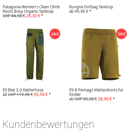
Patagonia Women's Clean Climb
Rungne Dirtbag Tanktop
Roots Boxy Organic Tanktop
ab
49,90 €
*
UVP 44,90 €
28,30 €
*
E9 Blat 3.0 Kletterhose
E9 B Pentagó Klettershorts für
ab
UVP 119,90 €
93,50 €
*
Kinder
ab
UVP 49,90 €
38,90 €
*
Kundenbewertungen