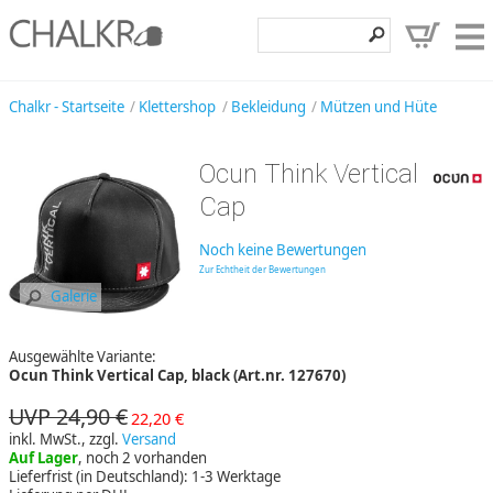
Klettershop
Chalkr - Startseite
Klettershop
Bekleidung
Mützen und Hüte
Klettermarken
Ocun Think Vertical
Entdecken
Cap
Angebote
Noch keine Bewertungen
Hilfe, Kontakt
Zur Echtheit der Bewertungen
Galerie
Kundenbereich
Ausgewählte Variante:
Wunschzettel
Ocun Think Vertical Cap, black (Art.nr. 127670)
UVP 24,90 €
22,20 €
inkl. MwSt., zzgl.
Versand
Auf Lager
, noch 2 vorhanden
Lieferfrist (in Deutschland): 1-3 Werktage