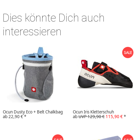
Dies könnte Dich auch
interessieren
Ocun Dusty Eco + Belt Chalkbag
Ocun Iris Kletterschuh
ab
22,90 €
*
ab
UVP 129,90 €
115,90 €
*