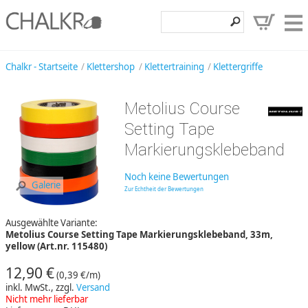
Klettershop
Chalkr - Startseite
Klettershop
Klettertraining
Klettergriffe
Klettermarken
Metolius Course
Entdecken
Setting Tape
Angebote
Markierungsklebeband
Hilfe, Kontakt
Noch keine Bewertungen
Galerie
Zur Echtheit der Bewertungen
Kundenbereich
Ausgewählte Variante:
Wunschzettel
Metolius Course Setting Tape Markierungsklebeband, 33m,
yellow (Art.nr. 115480)
12,90 €
(0,39 €/m)
inkl. MwSt., zzgl.
Versand
Nicht mehr lieferbar