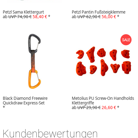
Petzl Sama Klettergurt
Petzl Pantin Fußsteigklemme
ab
UVP 74,90 €
58,40 €
*
ab
UVP 62,90 €
56,00 €
*
Black Diamond Freewire
Metolius PU Screw-On Handholds
Quickdraw Express-Set
Klettergriffe
*
ab
UVP 29,90 €
26,60 €
*
Kundenbewertungen