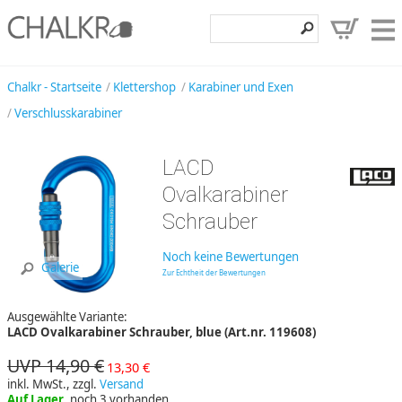
Klettershop
Chalkr - Startseite
Klettershop
Karabiner und Exen
Verschlusskarabiner
Klettermarken
Entdecken
LACD
Angebote
Ovalkarabiner
Schrauber
Hilfe, Kontakt
Kundenbereich
Noch keine Bewertungen
Galerie
Zur Echtheit der Bewertungen
Wunschzettel
Ausgewählte Variante:
LACD Ovalkarabiner Schrauber, blue (Art.nr. 119608)
UVP 14,90 €
13,30 €
inkl. MwSt., zzgl.
Versand
Auf Lager
, noch 3 vorhanden