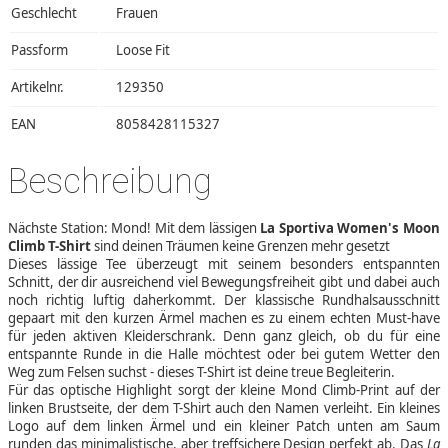
Geschlecht
Frauen
Passform
Loose Fit
Artikelnr.
129350
EAN
8058428115327
Beschreibung
Nächste Station: Mond! Mit dem lässigen
La Sportiva Women's Moon
Climb T-Shirt
sind deinen Träumen keine Grenzen mehr gesetzt
Dieses lässige Tee überzeugt mit seinem besonders entspannten
Schnitt, der dir ausreichend viel Bewegungsfreiheit gibt und dabei auch
noch richtig luftig daherkommt. Der klassische Rundhalsausschnitt
gepaart mit den kurzen Ärmel machen es zu einem echten Must-have
für jeden aktiven Kleiderschrank. Denn ganz gleich, ob du für eine
entspannte Runde in die Halle möchtest oder bei gutem Wetter den
Weg zum Felsen suchst - dieses T-Shirt ist deine treue Begleiterin.
Für das optische Highlight sorgt der kleine Mond Climb-Print auf der
linken Brustseite, der dem T-Shirt auch den Namen verleiht. Ein kleines
Logo auf dem linken Ärmel und ein kleiner Patch unten am Saum
runden das minimalistische, aber treffsichere Design perfekt ab. Das
La