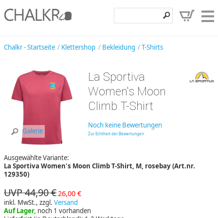
Klettershop
Chalkr - Startseite
Klettershop
Bekleidung
T-Shirts
Klettermarken
La Sportiva
Entdecken
Women's Moon
Angebote
Climb T-Shirt
Hilfe, Kontakt
Noch keine Bewertungen
Galerie
Zur Echtheit der Bewertungen
Kundenbereich
Ausgewählte Variante:
Wunschzettel
La Sportiva Women's Moon Climb T-Shirt, M, rosebay (Art.nr.
129350)
UVP 44,90 €
26,00 €
inkl. MwSt., zzgl.
Versand
Auf Lager,
noch 1 vorhanden