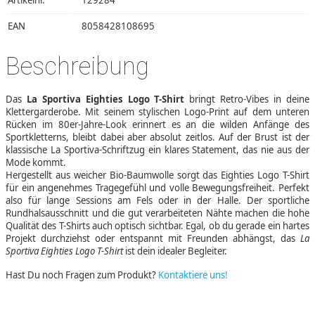
Artikelnr.
129284
EAN
8058428108695
Beschreibung
Das
La Sportiva Eighties Logo T-Shirt
bringt Retro-Vibes in deine
Klettergarderobe. Mit seinem stylischen Logo-Print auf dem unteren
Rücken im 80er-Jahre-Look erinnert es an die wilden Anfänge des
Sportkletterns, bleibt dabei aber absolut zeitlos. Auf der Brust ist der
klassische La Sportiva-Schriftzug ein klares Statement, das nie aus der
Mode kommt.
Hergestellt aus weicher Bio-Baumwolle sorgt das Eighties Logo T-Shirt
für ein angenehmes Tragegefühl und volle Bewegungsfreiheit. Perfekt
also für lange Sessions am Fels oder in der Halle. Der sportliche
Rundhalsausschnitt und die gut verarbeiteten Nähte machen die hohe
Qualität des T-Shirts auch optisch sichtbar. Egal, ob du gerade ein hartes
Projekt durchziehst oder entspannt mit Freunden abhängst, das
La
Sportiva Eighties Logo T-Shirt
ist dein idealer Begleiter.
Hast Du noch Fragen zum Produkt?
Kontaktiere uns!