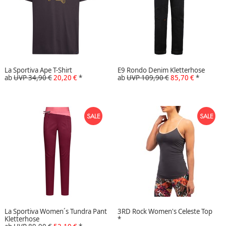
La Sportiva Ape T-Shirt
E9 Rondo Denim Kletterhose
ab
UVP 34,90 €
20,20 €
*
ab
UVP 109,90 €
85,70 €
*
La Sportiva Women´s Tundra Pant
3RD Rock Women's Celeste Top
Kletterhose
*