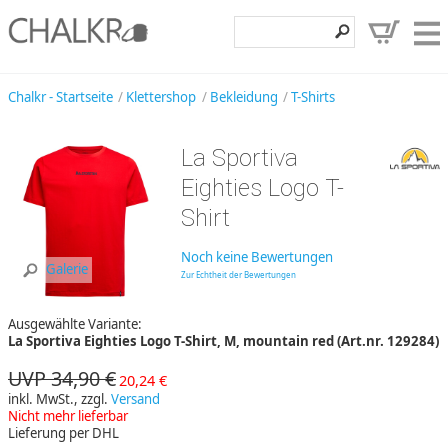
Klettershop
Chalkr - Startseite
Klettershop
Bekleidung
T-Shirts
Klettermarken
La Sportiva
Entdecken
Eighties Logo T-
Angebote
Shirt
Hilfe, Kontakt
Noch keine Bewertungen
Galerie
Zur Echtheit der Bewertungen
Kundenbereich
Ausgewählte Variante:
Wunschzettel
La Sportiva Eighties Logo T-Shirt, M, mountain red (Art.nr. 129284)
UVP 34,90 €
20,24 €
inkl. MwSt., zzgl.
Versand
Nicht mehr lieferbar
Lieferung per DHL