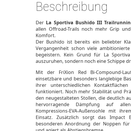
Beschreibung
Der
La Sportiva Bushido III Trailrunni
allen Offroad-Trails noch mehr Grip und
Komfort.
Der Bushido ist bereits ein beliebter Kl
Vergangenheit schon viele ambitionierte
begeistern. Kein Grund für La Sportiv
auszuruhen, sondern noch eine Schippe dr
Mit der FriXion Red Bi-Compound-Laufs
einsetzbare und besonders langlebige Bas
ihrer unterschiedlichen Kontaktfläche
funktioniert. Noch mehr Stabilität und Pr
den neugestalteten Stollen, die deutlich a
hervorragende Dämpfung auf allen
Kompressions-EVA-Außensohle mit ihre
Einsatz. Zusätzlich sorgt das Impact 
besonderen Anordnung der Noppen für e
und agiert als Abstiegsbremse.