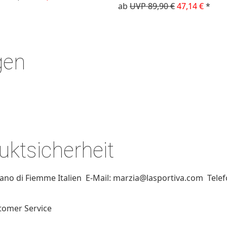
ab
UVP 89,90 €
47,14 €
*
gen
ktsicherheit
Ziano di Fiemme Italien E-Mail: marzia@lasportiva.com Tele
stomer Service