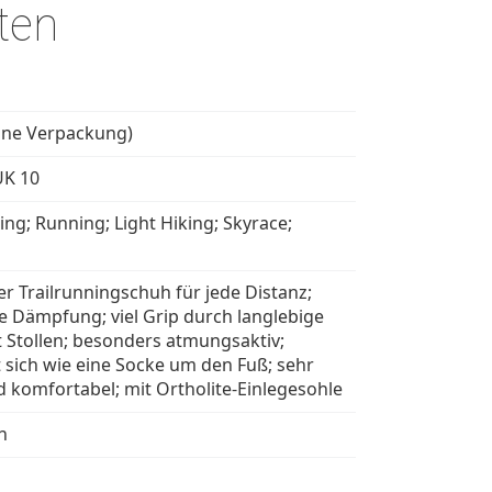
ten
hne Verpackung)
UK 10
ing; Running; Light Hiking; Skyrace;
ger Trailrunningschuh für jede Distanz;
te Dämpfung; viel Grip durch langlebige
t Stollen; besonders atmungsaktiv;
 sich wie eine Socke um den Fuß; sehr
d komfortabel; mit Ortholite-Einlegesohle
in