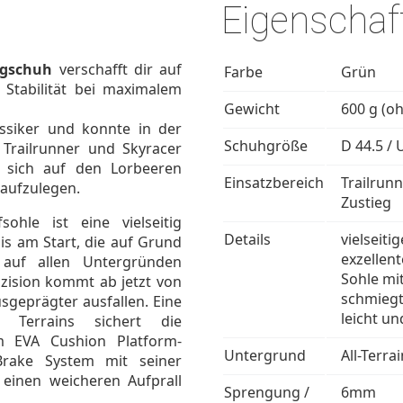
Eigenschaf
ngschuh
verschafft dir auf
Farbe
Grün
 Stabilität bei maximalem
Gewicht
600 g (o
assiker und konnte in der
Schuhgröße
D 44.5 / 
 Trailrunner und Skyracer
a sich auf den Lorbeeren
Einsatzbereich
Trailrunn
aufzulegen.
Zustieg
ohle ist eine vielseitig
Details
vielseiti
is am Start, die auf Grund
exzellen
n auf allen Untergründen
Sohle mi
äzision kommt ab jetzt von
schmiegt
usgeprägter ausfallen. Eine
leicht un
 Terrains sichert die
m EVA Cushion Platform-
Untergrund
All-Terra
Brake System mit seiner
inen weicheren Aufprall
Sprengung /
6mm