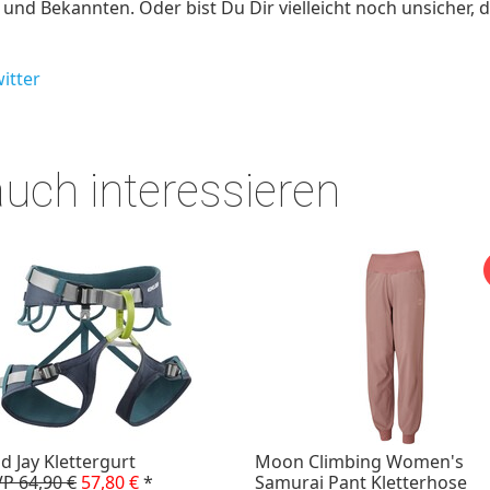
nd Bekannten. Oder bist Du Dir vielleicht noch unsicher, d
itter
auch interessieren
id Jay Klettergurt
Moon Climbing Women's
P 64,90 €
57,80 €
*
Samurai Pant Kletterhose