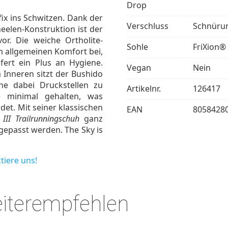
Drop
fix ins Schwitzen. Dank der
Verschluss
Schnüru
elen-Konstruktion ist der
or. Die weiche Ortholite-
Sohle
FriXion®
m allgemeinen Komfort bei,
fert ein Plus an Hygiene.
Vegan
Nein
 Inneren sitzt der Bushido
ne dabei Druckstellen zu
Artikelnr.
126417
te minimal gehalten, was
et. Mit seiner klassischen
EAN
8058428
III Trailrunningschuh
ganz
gepasst werden. The Sky is
tiere uns!
eiterempfehlen