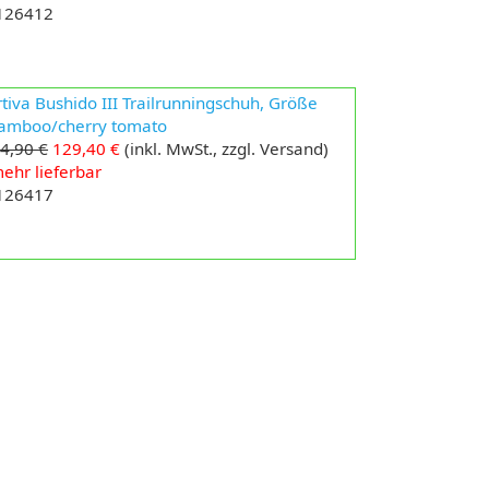
 126412
tiva Bushido III Trailrunningschuh, Größe
bamboo/cherry tomato
4,90 €
129,40 €
(inkl. MwSt., zzgl. Versand)
ehr lieferbar
 126417