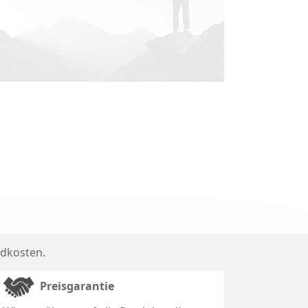
dkosten
.
Preisgarantie