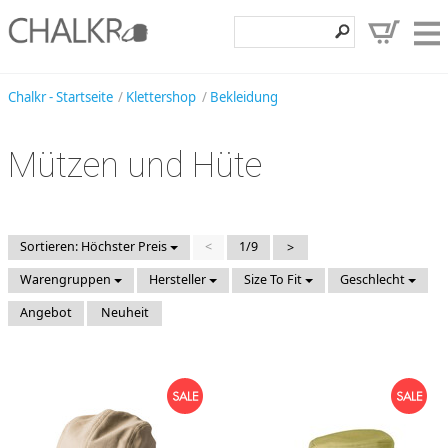
Klettershop
Chalkr - Startseite
Klettershop
Bekleidung
Klettermarken
Mützen und Hüte
Entdecken
Angebote
Hilfe, Kontakt
Sortieren: Höchster Preis
<
1/9
>
Warengruppen
Hersteller
Size To Fit
Geschlecht
Kundenbereich
Angebot
Neuheit
Wunschzettel