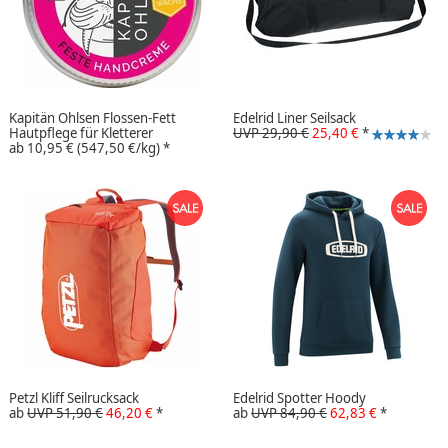
Kapitän Ohlsen Flossen-Fett
Edelrid Liner Seilsack
Hautpflege für Kletterer
UVP 29,90 €
25,40 €
*
ab
10,95 €
(547,50 €/kg)
*
Petzl Kliff Seilrucksack
Edelrid Spotter Hoody
ab
UVP 51,90 €
46,20 €
*
ab
UVP 84,90 €
62,83 €
*