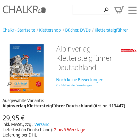
Klettershop
Chalkr - Startseite
Klettershop
Bücher, DVDs
Klettersteigführer
Klettermarken
Alpinverlag
Entdecken
Klettersteigführer
Angebote
Deutschland
Hilfe, Kontakt
Noch keine Bewertungen
Galerie
Zur Echtheit der Bewertungen
Kundenbereich
Ausgewählte Variante:
Wunschzettel
Alpinverlag Klettersteigführer Deutschland (Art.nr. 113447)
29,95 €
inkl. MwSt., zzgl.
Versand
Lieferfrist (in Deutschland):
2 bis 5 Werktage
Lieferung per DHL