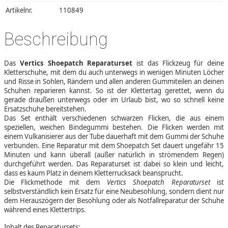
Artikelnr.
110849
Beschreibung
Das
Vertics Shoepatch Reparaturset
ist das Flickzeug für deine
Kletterschuhe, mit dem du auch unterwegs in wenigen Minuten Löcher
und Risse in Sohlen, Rändern und allen anderen Gummiteilen an deinen
Schuhen reparieren kannst. So ist der Klettertag gerettet, wenn du
gerade draußen unterwegs oder im Urlaub bist, wo so schnell keine
Ersatzschuhe bereitstehen.
Das Set enthält verschiedenen schwarzen Flicken, die aus einem
speziellen, weichen Bindegummi bestehen. Die Flicken werden mit
einem Vulkanisierer aus der Tube dauerhaft mit dem Gummi der Schuhe
verbunden. Eine Reparatur mit dem Shoepatch Set dauert ungefähr 15
Minuten und kann überall (außer natürlich in strömendem Regen)
durchgeführt werden. Das Reparaturset ist dabei so klein und leicht,
dass es kaum Platz in deinem Kletterrucksack beansprucht.
Die Flickmethode mit dem
Vertics Shoepatch Reparaturset
ist
selbstverständlich kein Ersatz für eine Neubesohlung, sondern dient nur
dem Herauszögern der Besohlung oder als Notfallreparatur der Schuhe
während eines Klettertrips.
Inhalt des Reparatursets: