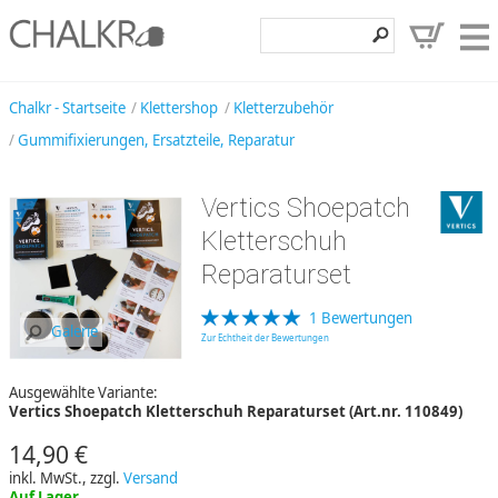
Klettershop
Chalkr - Startseite
Klettershop
Kletterzubehör
Gummifixierungen, Ersatzteile, Reparatur
Klettermarken
Entdecken
Vertics Shoepatch
Angebote
Kletterschuh
Reparaturset
Hilfe, Kontakt
Kundenbereich
1 Bewertungen
Galerie
Zur Echtheit der Bewertungen
Wunschzettel
Ausgewählte Variante:
Vertics Shoepatch Kletterschuh Reparaturset (Art.nr. 110849)
14,90 €
inkl. MwSt., zzgl.
Versand
Auf Lager