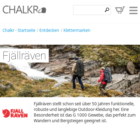
Klettershop
Chalkr - Startseite
Entdecken
Klettermarken
Klettermarken
Fjällräven
Entdecken
Angebote
Hilfe, Kontakt
Kundenbereich
Wunschzettel
Fjällräven stellt schon seit über 50 Jahren funktionelle,
robuste und langlebige Outdoor-Kleidung her. Eine
Besonderheit ist das G 1000 Gewebe, das perfekt zum
Wandern und Bergsteigen geeignet ist.