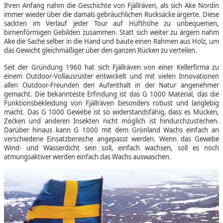
Ihren Anfang nahm die Geschichte von Fjällräven, als sich Ake Nordin
immer wieder über die damals gebräuchlichen Rucksäcke ärgerte. Diese
sackten im Verlauf jeder Tour auf Hüfthöhe zu unbequemen,
birnenförmigen Gebilden zusammen. Statt sich weiter zu ärgern nahm
Ake die Sache selber in die Hand und baute einen Rahmen aus Holz, um
das Gewicht gleichmäßiger über den ganzen Rücken zu verteilen.
Seit der Gründung 1960 hat sich Fjällräven von einer Kellerfirma zu
einem Outdoor-Vollausrüster entwickelt und mit vielen Innovationen
allen Outdoor-Freunden den Aufenthalt in der Natur angenehmer
gemacht. Die bekannteste Erfindung ist das G 1000 Material, das die
Funktionsbekleidung von Fjällräven besonders robust und langlebig
macht. Das G 1000 Gewebe ist so widerstandsfähig, dass es Mücken,
Zecken und anderen Insekten nicht möglich ist hindurchzustechen.
Darüber hinaus kann G 1000 mit dem Grönland Wachs einfach an
verschiedene Einsatzbereiche angepasst werden. Wenn das Gewebe
Wind- und Wasserdicht sein soll, einfach wachsen, soll es noch
atmungsaktiver werden einfach das Wachs auswaschen.