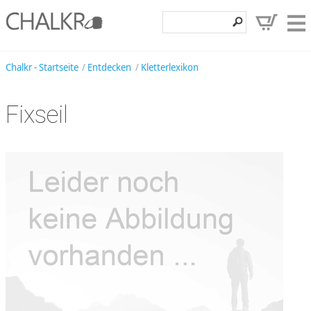
Klettershop
Chalkr - Startseite
Entdecken
Kletterlexikon
Klettermarken
Fixseil
Entdecken
Angebote
Hilfe, Kontakt
Kundenbereich
Wunschzettel