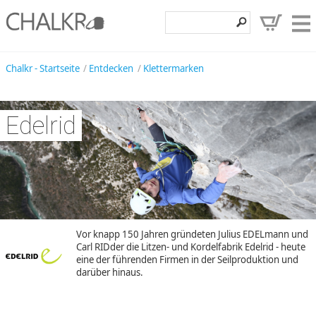
Klettershop
Chalkr - Startseite
Entdecken
Klettermarken
Klettermarken
Edelrid
Entdecken
Angebote
Hilfe, Kontakt
Kundenbereich
Wunschzettel
Vor knapp 150 Jahren gründeten Julius EDELmann und
Carl RIDder die Litzen- und Kordelfabrik Edelrid - heute
eine der führenden Firmen in der Seilproduktion und
darüber hinaus.