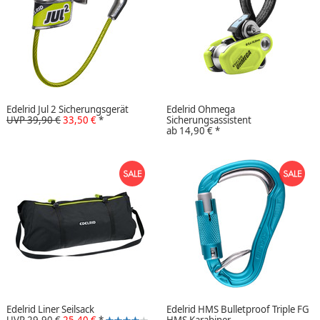
Edelrid Jul 2 Sicherungsgerät
Edelrid Ohmega
UVP 39,90 €
33,50 €
*
Sicherungsassistent
ab
14,90 €
*
Edelrid Liner Seilsack
Edelrid HMS Bulletproof Triple FG
UVP 29,90 €
25,40 €
*
HMS Karabiner