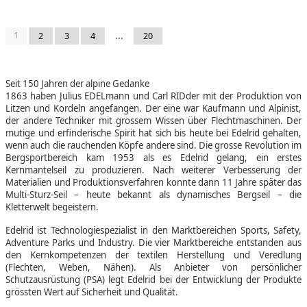
1
...
2
3
4
20
Seit 150 Jahren der alpine Gedanke
1863 haben Julius EDELmann und Carl RIDder mit der Produktion von
Litzen und Kordeln angefangen. Der eine war Kaufmann und Alpinist,
der andere Techniker mit grossem Wissen über Flechtmaschinen. Der
mutige und erfinderische Spirit hat sich bis heute bei Edelrid gehalten,
wenn auch die rauchenden Köpfe andere sind. Die grosse Revolution im
Bergsportbereich kam 1953 als es Edelrid gelang, ein erstes
Kernmantelseil zu produzieren. Nach weiterer Verbesserung der
Materialien und Produktionsverfahren konnte dann 11 Jahre später das
Multi-Sturz-Seil – heute bekannt als dynamisches Bergseil – die
Kletterwelt begeistern.
Edelrid ist Technologiespezialist in den Marktbereichen Sports, Safety,
Adventure Parks und Industry. Die vier Marktbereiche entstanden aus
den Kernkompetenzen der textilen Herstellung und Veredlung
(Flechten, Weben, Nähen). Als Anbieter von persönlicher
Schutzausrüstung (PSA) legt Edelrid bei der Entwicklung der Produkte
grössten Wert auf Sicherheit und Qualität.