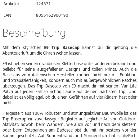
Artikelnr.
124671
EAN
8055162960190
Beschreibung
Mit dem stylischen
E9 Trip Basecap
kannst du dir gehörig die
Abenteuerluft um die Ohren wehen lassen.
E9 ist neben seinen grandiosen Kletterhose unter anderem bekannt und
beliebt für seine ausgefallenen Designs und tollen Prints. Auch die
Basecaps vom italienischen Hersteller können nicht nur mit Funktion
und Strapazierfähigkeit, sondern auch mit außergewöhnlichen Patches
überzeugen. Das Trip Basecap von E9 macht dir mit seinem Van-Life
Patch auf jeden Fall so richtig Laune auf deinen nächsten Trip. Und
dabei ist es völlig egal, ob du einen Gefährten auf vier Rädern hast oder
nicht.
Hergestellt aus 100% robuster und atmungsaktiver Baumwolle ist das
Trip Basecap ein zuverlässiger Begleiter auf jeglicher Art von Outdoor-
Aktivität. Sowohl beim Wandern, wie auch vor und nach dem Klettern
oder beim Entspannen am Badesee bist du mit ihr bestens vor der
Sonne geschützt. Auf Sonnenbrand und Sonnenstich hat schließlich