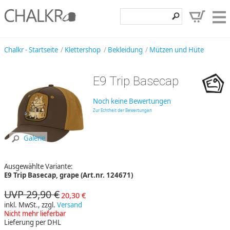
Klettershop
Chalkr - Startseite
Klettershop
Bekleidung
Mützen und Hüte
Klettermarken
E9 Trip Basecap
Entdecken
Noch keine Bewertungen
Angebote
Zur Echtheit der Bewertungen
Hilfe, Kontakt
Galerie
Kundenbereich
Ausgewählte Variante:
Wunschzettel
E9 Trip Basecap, grape (Art.nr. 124671)
UVP 29,90 €
20,30 €
inkl. MwSt., zzgl.
Versand
Nicht mehr lieferbar
Lieferung per DHL