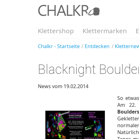
Klettershop
Klettermarken
Chalkr - Startseite
Entdecken
Kletterne
Blacknight Boulder
News vom 19.02.2014
So etwas
Am 22. 
Boulder
Geklett
normalem
Natürlic
Tapes ma