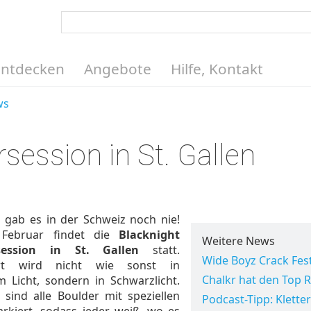
Entdecken
Angebote
Hilfe, Kontakt
ws
session in St. Gallen
 gab es in der Schweiz noch nie!
Februar findet die
Blacknight
Weitere News
session in St. Gallen
statt.
Wide Boyz Crack Fes
ert wird nicht wie sonst in
Chalkr hat den Top 
 Licht, sondern in Schwarzlicht.
h sind alle Boulder mit speziellen
Podcast-Tipp: Kletter
rkiert, sodass jeder weiß, wo es