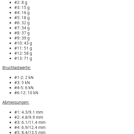
#2: 8 g
#3: 15 g
#4: 16 g
#5: 18 g
#6: 32 g
#7: 34 g
#8: 37 g
#9: 39 g
#10: 43 g
#11: 51 g
#12: 58 g
#13: 71 g
Bruchlastwerte:
#1-2: 2 kN
#3: 5 kN
#4-5: 6 kN
#6-12: 10 kN
Abmessungen:
#1: 4.3/9.1 mm
#2: 4.8/9.9 mm
#3: 6.1/11.4 mm
#4: 6.9/12.4 mm
#5: 8.4/13.5 mm