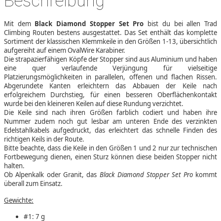
Beschreibung
Mit dem
Black Diamond Stopper Set Pro
bist du bei allen Trad
Climbing Routen bestens ausgestattet. Das Set enthält das komplette
Sortiment der klassischen Klemmkeile in den Größen 1-13, übersichtlich
aufgereiht auf einem OvalWire Karabiner.
Die strapazierfähigen Köpfe der Stopper sind aus Aluminium und haben
eine quer verlaufende Verjüngung für vielseitige
Platzierungsmöglichkeiten in parallelen, offenen und flachen Rissen.
Abgerundete Kanten erleichtern das Abbauen der Keile nach
erfolgreichem Durchstieg, für einen besseren Oberflächenkontakt
wurde bei den kleineren Keilen auf diese Rundung verzichtet.
Die Keile sind nach ihren Größen farblich codiert und haben ihre
Nummer zudem noch gut lesbar am unteren Ende des verzinkten
Edelstahlkabels aufgedruckt, das erleichtert das schnelle Finden des
richtigen Keils in der Route.
Bitte beachte, dass die Keile in den Größen 1 und 2 nur zur technischen
Fortbewegung dienen, einen Sturz können diese beiden Stopper nicht
halten.
Ob Alpenkalk oder Granit, das
Black Diamond Stopper Set Pro
kommt
überall zum Einsatz.
Gewichte:
#1: 7 g