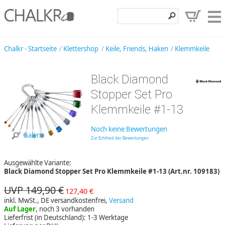
Klettershop
Chalkr - Startseite
Klettershop
Keile, Friends, Haken
Klemmkeile
Klettermarken
Black Diamond
Entdecken
Stopper Set Pro
Angebote
Klemmkeile #1-13
Hilfe, Kontakt
Noch keine Bewertungen
Galerie
Zur Echtheit der Bewertungen
Kundenbereich
Ausgewählte Variante:
Wunschzettel
Black Diamond Stopper Set Pro Klemmkeile #1-13 (Art.nr. 109183)
UVP 149,90 €
127,40 €
inkl. MwSt., DE versandkostenfrei,
Versand
Auf Lager
, noch 3 vorhanden
Lieferfrist (in Deutschland): 1-3 Werktage