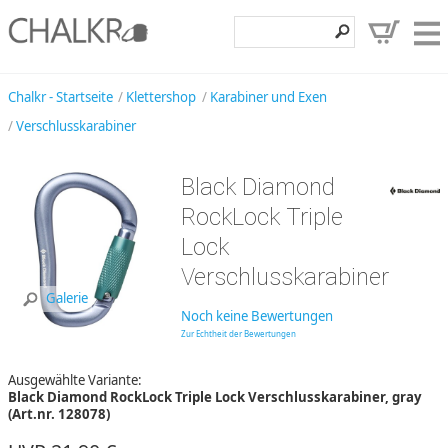
Klettershop
Chalkr - Startseite
Klettershop
Karabiner und Exen
Verschlusskarabiner
Klettermarken
Entdecken
Black Diamond
Angebote
RockLock Triple
Lock
Hilfe, Kontakt
Verschlusskarabiner
Kundenbereich
Galerie
Noch keine Bewertungen
Wunschzettel
Zur Echtheit der Bewertungen
Ausgewählte Variante:
Black Diamond RockLock Triple Lock Verschlusskarabiner, gray
(Art.nr. 128078)