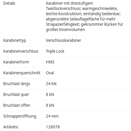
Details
Karabiner mit dreistufigem
Twistlockverschluss; warmgeschmiedete,
leichte Konstruktion; einhändig bedienbar;
abgerundete Seilauflagefläche für mehr
Strapazierfähigkeit; gekrümmter Rücken für
großes Innenvolumen
Karabinertyp
Verschlusskarabiner
Karabinerverschluss
Triple Lock
Karabinerform
HMS
Karabinerquerschnitt
Oval
Bruchlast längs
24 kN
Bruchlast quer
8 kN
Bruchlast offen
8 kN
Schnapperöffnung
24 mm
Artikelnr.
128078