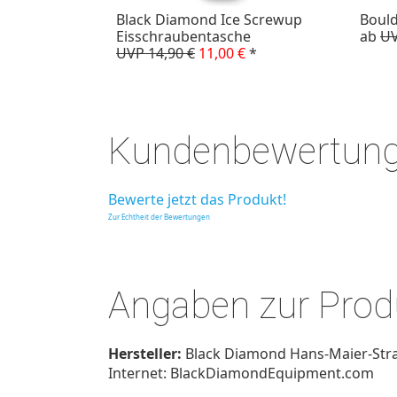
Black Diamond Ice Screwup
Bould
Eisschraubentasche
ab
UV
UVP 14,90 €
11,00 €
*
Kundenbewertun
Bewerte jetzt das Produkt!
Zur Echtheit der Bewertungen
Angaben zur Produ
Hersteller:
Black Diamond Hans-Maier-Stra
Internet: BlackDiamondEquipment.com