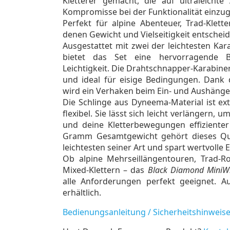
Kletterer gemacht, die auf ultraleicht
Kompromisse bei der Funktionalität einzu
Perfekt für alpine Abenteuer, Trad-Klett
denen Gewicht und Vielseitigkeit entscheid
Ausgestattet mit zwei der leichtesten Ka
bietet das Set eine hervorragende 
Leichtigkeit. Die Drahtschnapper-Karabine
und ideal für eisige Bedingungen. Dank
wird ein Verhaken beim Ein- und Aushänge
Die Schlinge aus Dyneema-Material ist ext
flexibel. Sie lässt sich leicht verlängern, 
und deine Kletterbewegungen effizienter
Gramm Gesamtgewicht gehört dieses Qu
leichtesten seiner Art und spart wertvolle 
Ob alpine Mehrseillängentouren, Trad-R
Mixed-Klettern – das
Black Diamond MiniWi
alle Anforderungen perfekt geeignet. 
erhältlich.
Bedienungsanleitung / Sicherheitshinweis