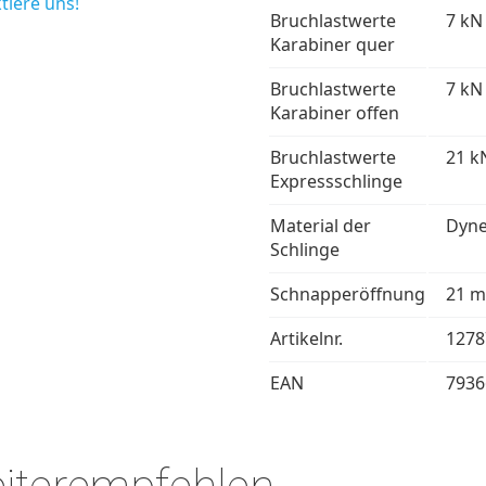
tiere uns!
Bruchlastwerte
7 kN
Karabiner quer
Bruchlastwerte
7 kN
Karabiner offen
Bruchlastwerte
21 k
Expressschlinge
Material der
Dyn
Schlinge
Schnapperöffnung
21 
Artikelnr.
1278
EAN
7936