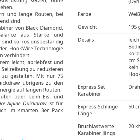
e Ausrüstung setzen, ohne
(Dyn
gehen.
ern und lange Routen, bei
Farbe
Wei
end sind.
Gewicht
195 
rabiner von Black Diamond,
Balance aus Stärke und
Details
leich
r sind korrosionsbeständig
Bedi
 der HookWire-Technologie
koro
n verhindert.
cm S
rem leicht, abriebfest und
kein
um Seilreibung zu reduzieren
Hook
 zu gestalten. Mit nur 75
ickdraw übrigens zu den
Express Set
Drah
Energie auf langen Routen.
Karabiner
outen oder beim Eis- und
re Alpine Quickdraw
ist für
Express-Schlinge
60 c
Auch im smarten 3er Pack
Länge
Bruchlastwerte
20 k
e
Karabiner längs