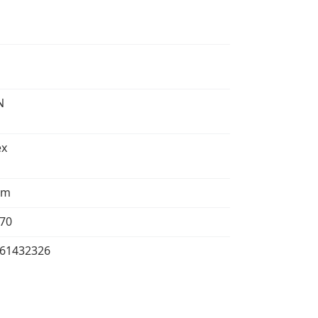
N
ex
mm
70
61432326