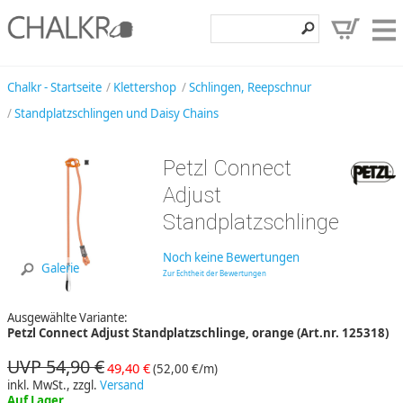
Klettershop
Chalkr - Startseite
Klettershop
Schlingen, Reepschnur
Standplatzschlingen und Daisy Chains
Klettermarken
Entdecken
Petzl Connect
Angebote
Adjust
Standplatzschlinge
Hilfe, Kontakt
Kundenbereich
Noch keine Bewertungen
Galerie
Zur Echtheit der Bewertungen
Wunschzettel
Ausgewählte Variante:
Petzl Connect Adjust Standplatzschlinge, orange (Art.nr. 125318)
UVP 54,90 €
49,40 €
(52,00 €/m)
inkl. MwSt., zzgl.
Versand
Auf Lager