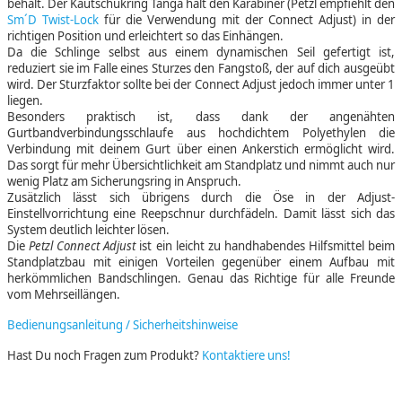
behält. Der Kautschukring Tanga hält den Karabiner (Petzl empfiehlt den
Sm´D Twist-Lock
für die Verwendung mit der Connect Adjust) in der
richtigen Position und erleichtert so das Einhängen.
Da die Schlinge selbst aus einem dynamischen Seil gefertigt ist,
reduziert sie im Falle eines Sturzes den Fangstoß, der auf dich ausgeübt
wird. Der Sturzfaktor sollte bei der Connect Adjust jedoch immer unter 1
liegen.
Besonders praktisch ist, dass dank der angenähten
Gurtbandverbindungsschlaufe aus hochdichtem Polyethylen die
Verbindung mit deinem Gurt über einen Ankerstich ermöglicht wird.
Das sorgt für mehr Übersichtlichkeit am Standplatz und nimmt auch nur
wenig Platz am Sicherungsring in Anspruch.
Zusätzlich lässt sich übrigens durch die Öse in der Adjust-
Einstellvorrichtung eine Reepschnur durchfädeln. Damit lässt sich das
System deutlich leichter lösen.
Die
Petzl Connect Adjust
ist ein leicht zu handhabendes Hilfsmittel beim
Standplatzbau mit einigen Vorteilen gegenüber einem Aufbau mit
herkömmlichen Bandschlingen. Genau das Richtige für alle Freunde
vom Mehrseillängen.
Bedienungsanleitung / Sicherheitshinweise
Hast Du noch Fragen zum Produkt?
Kontaktiere uns!