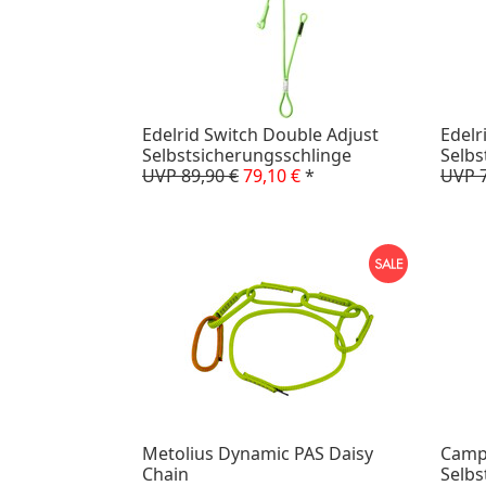
Edelrid Switch Double Adjust
Edelr
Selbstsicherungsschlinge
Selbs
UVP 89,90 €
79,10 €
*
UVP 7
Metolius Dynamic PAS Daisy
Camp
Chain
Selbs