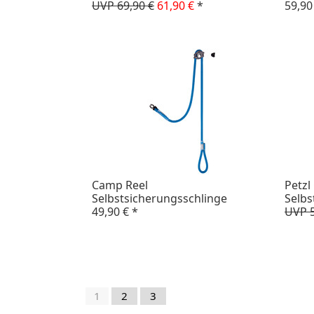
UVP 69,90 €
61,90 €
*
59,90
Camp Reel
Petzl
Selbstsicherungsschlinge
Selbs
49,90 €
*
UVP 5
1
2
3