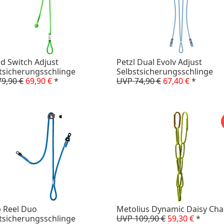
id Switch Adjust
Petzl Dual Evolv Adjust
tsicherungsschlinge
Selbstsicherungsschlinge
9,90 €
69,90 €
*
UVP 74,90 €
67,40 €
*
 Reel Duo
Metolius Dynamic Daisy Cha
tsicherungsschlinge
UVP 109,90 €
59,30 €
*