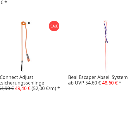
 €
*
 Connect Adjust
Beal Escaper Abseil System
tsicherungsschlinge
ab
UVP 54,60 €
48,60 €
*
4,90 €
49,40 €
(52,00 €/m)
*