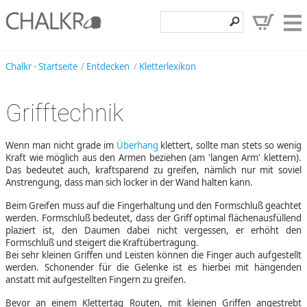
Klettershop
Chalkr - Startseite
Entdecken
Kletterlexikon
Klettermarken
Grifftechnik
Entdecken
Angebote
Wenn man nicht grade im
Überhang
klettert, sollte man stets so wenig
Kraft wie möglich aus den Armen beziehen (am 'langen Arm' klettern).
Hilfe, Kontakt
Das bedeutet auch, kraftsparend zu greifen, nämlich nur mit soviel
Anstrengung, dass man sich locker in der Wand halten kann.
Kundenbereich
Beim Greifen muss auf die Fingerhaltung und den Formschluß geachtet
werden. Formschluß bedeutet, dass der Griff optimal flächenausfüllend
Wunschzettel
plaziert ist, den Daumen dabei nicht vergessen, er erhöht den
Formschluß und steigert die Kraftübertragung.
Bei sehr kleinen Griffen und Leisten können die Finger auch aufgestellt
werden. Schonender für die Gelenke ist es hierbei mit hängenden
anstatt mit aufgestellten Fingern zu greifen.
Bevor an einem Klettertag Routen, mit kleinen Griffen angestrebt