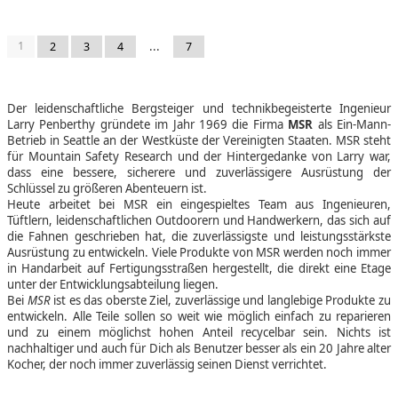
1
...
2
3
4
7
Der leidenschaftliche Bergsteiger und technikbegeisterte Ingenieur
Larry Penberthy gründete im Jahr 1969 die Firma
MSR
als Ein-Mann-
Betrieb in Seattle an der Westküste der Vereinigten Staaten. MSR steht
für Mountain Safety Research und der Hintergedanke von Larry war,
dass eine bessere, sicherere und zuverlässigere Ausrüstung der
Schlüssel zu größeren Abenteuern ist.
Heute arbeitet bei MSR ein eingespieltes Team aus Ingenieuren,
Tüftlern, leidenschaftlichen Outdoorern und Handwerkern, das sich auf
die Fahnen geschrieben hat, die zuverlässigste und leistungsstärkste
Ausrüstung zu entwickeln. Viele Produkte von MSR werden noch immer
in Handarbeit auf Fertigungsstraßen hergestellt, die direkt eine Etage
unter der Entwicklungsabteilung liegen.
Bei
MSR
ist es das oberste Ziel, zuverlässige und langlebige Produkte zu
entwickeln. Alle Teile sollen so weit wie möglich einfach zu reparieren
und zu einem möglichst hohen Anteil recycelbar sein. Nichts ist
nachhaltiger und auch für Dich als Benutzer besser als ein 20 Jahre alter
Kocher, der noch immer zuverlässig seinen Dienst verrichtet.