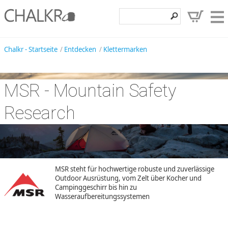
Klettershop
Chalkr - Startseite
Entdecken
Klettermarken
Klettermarken
MSR - Mountain Safety
Entdecken
Angebote
Research
Hilfe, Kontakt
Kundenbereich
Wunschzettel
MSR steht für hochwertige robuste und zuverlässige
Outdoor Ausrüstung, vom Zelt über Kocher und
Campinggeschirr bis hin zu
Wasseraufbereitungssystemen