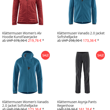
Klättermusen Women’s Alv
Klättermusen Vanadis 2.0 Jacket
Hoodie Kunstfaserjacke
Softshelljacke
ab
UVP 378,90 €
219,76 €
*
ab
UVP 298,90 €
173,36 €
*
Klättermusen Women’s Vanadis
Klättermusen Asynja Pants
2.0 Jacket Softshelljacke
Regenhose
ab
UVP 298,90 €
173,36 €
*
UVP 278,90 €
161,76 €
*