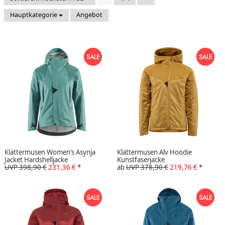
Hauptkategorie
Angebot
Klättermusen Women’s Asynja
Klättermusen Alv Hoodie
Jacket Hardshelljacke
Kunstfaserjacke
UVP 398,90 €
231,36 €
*
ab
UVP 378,90 €
219,76 €
*