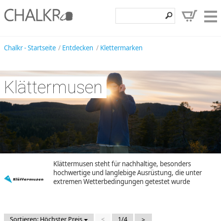
Klettershop
Chalkr - Startseite
Entdecken
Klettermarken
Klettermarken
Klättermusen
Entdecken
Angebote
Hilfe, Kontakt
Kundenbereich
Wunschzettel
Klättermusen steht für nachhaltige, besonders
hochwertige und langlebige Ausrüstung, die unter
extremen Wetterbedingungen getestet wurde
Sortieren: Höchster Preis
<
1/4
>