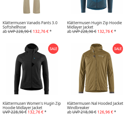
Klättermusen Vanadis Pants 3.0
Klättermusen Hugin Zip Hoodie
Softshellhose
Midlayer Jacket
ab
UVP 228,90 €
132,76 €
*
ab
UVP 228,90 €
132,76 €
*
Klättermusen Women's Hugin Zip
Klättermusen Nal Hooded Jacket
Hoodie Midlayer Jacket
Windbreaker
UVP 228,90 €
132,76 €
*
ab
UVP 218,90 €
126,96 €
*