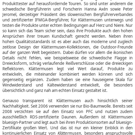
Produkttester auf herausfordernde Touren. So sind unter anderem die
schwedische Bergführerin und Forscherin Hanna Axén sowie Peter
Jeromel, derzeitiger Präsident des slowenischen Bergführerverbandes
und zertifizierter IFMGA-Bergführer, für Klättermusen unterwegs und
testen die Produkte unter echten Bedingungen auf Herz und Niere. Nur
so kann sich das Team sicher sein, dass ihre Produkte auch den hohen
Ansprüchen ihrer treuen Kundschaft gerecht werden. Neben ihren
hohen Qualitätsstandards ist es aber auch das moderne und zugleich
zeitlose Design der Klättermusen-Kollektionen, die Outdoor-Freunde
auf der ganzen Welt begeistern. Dabei dürfen vor allem die ikonischen
Details nicht fehlen, wie beispielsweise die schwedische Flagge in
Dreiecksform, schräg verlaufende Reißverschlüsse oder die dreieckigen
Reflektoren. Klättermusen legt viel Wert darauf, Produkte zu
entwickeln, die miteinander kombiniert werden können und sich
gegenseitig ergänzen. Zudem haben sie eine hauseigene Skala für
Windwiderstand und Kältewiderstand entwickelt, die besonders
übersichtlich und ganz nah am echten Einsatz gestaltet ist.
Genauso transparent ist Klättermusen auch hinsichtlich seiner
Nachhaltigkeit. Seit 2006 verwenden sie nur Bio-Baumwolle. Bereits seit
2008 verzichten sie auf den Einsatz von PFC und nutzen zudem
ausschließlich RDS-zertifizierte Daunen. Außerdem ist Klättermusen
bluesign-Partner und legt auch bei ihren Produktionsorten auf bluesign-
Zertifikate großen Wert. Und das ist nur ein kleiner Einblick in den
kontinuierlichen Einsatz von
Klättermusen
, besonders anspruchsvolle