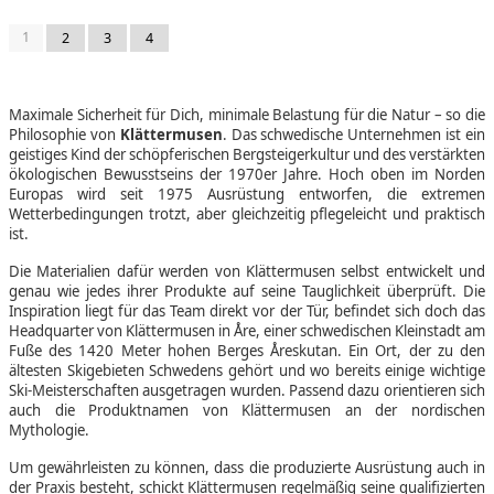
1
2
3
4
Maximale Sicherheit für Dich, minimale Belastung für die Natur – so die
Philosophie von
Klättermusen
. Das schwedische Unternehmen ist ein
geistiges Kind der schöpferischen Bergsteigerkultur und des verstärkten
ökologischen Bewusstseins der 1970er Jahre. Hoch oben im Norden
Europas wird seit 1975 Ausrüstung entworfen, die extremen
Wetterbedingungen trotzt, aber gleichzeitig pflegeleicht und praktisch
ist.
Die Materialien dafür werden von Klättermusen selbst entwickelt und
genau wie jedes ihrer Produkte auf seine Tauglichkeit überprüft. Die
Inspiration liegt für das Team direkt vor der Tür, befindet sich doch das
Headquarter von Klättermusen in Åre, einer schwedischen Kleinstadt am
Fuße des 1420 Meter hohen Berges Åreskutan. Ein Ort, der zu den
ältesten Skigebieten Schwedens gehört und wo bereits einige wichtige
Ski-Meisterschaften ausgetragen wurden. Passend dazu orientieren sich
auch die Produktnamen von Klättermusen an der nordischen
Mythologie.
Um gewährleisten zu können, dass die produzierte Ausrüstung auch in
der Praxis besteht, schickt Klättermusen regelmäßig seine qualifizierten