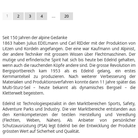
1
...
2
3
4
20
Seit 150 Jahren der alpine Gedanke
1863 haben Julius EDELmann und Carl RIDder mit der Produktion von
Litzen und Kordeln angefangen. Der eine war Kaufmann und Alpinist,
der andere Techniker mit grossem Wissen über Flechtmaschinen. Der
mutige und erfinderische Spirit hat sich bis heute bei Edelrid gehalten,
wenn auch die rauchenden Köpfe andere sind. Die grosse Revolution im
Bergsportbereich kam 1953 als es Edelrid gelang, ein erstes
Kernmantelseil zu produzieren. Nach weiterer Verbesserung der
Materialien und Produktionsverfahren konnte dann 11 Jahre später das
Multi-Sturz-Seil – heute bekannt als dynamisches Bergseil – die
Kletterwelt begeistern.
Edelrid ist Technologiespezialist in den Marktbereichen Sports, Safety,
Adventure Parks und Industry. Die vier Marktbereiche entstanden aus
den Kernkompetenzen der textilen Herstellung und Veredlung
(Flechten, Weben, Nähen). Als Anbieter von persönlicher
Schutzausrüstung (PSA) legt Edelrid bei der Entwicklung der Produkte
grössten Wert auf Sicherheit und Qualität.