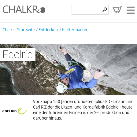
Klettershop
Chalkr - Startseite
Entdecken
Klettermarken
Klettermarken
Edelrid
Entdecken
Angebote
Hilfe, Kontakt
Kundenbereich
Wunschzettel
Vor knapp 150 Jahren gründeten Julius EDELmann und
Carl RIDder die Litzen- und Kordelfabrik Edelrid - heute
eine der führenden Firmen in der Seilproduktion und
darüber hinaus.